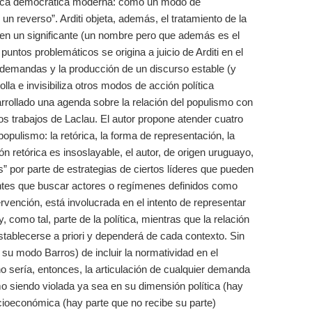
ítica democrática moderna: como un modo de
 reverso”. Arditi objeta, además, el tratamiento de la
rlo en un significante (un nombre pero que además es el
untos problemáticos se origina a juicio de Arditi en el
e demandas y la producción de un discurso estable (y
lla e invisibiliza otros modos de acción política
rollado una agenda sobre la relación del populismo con
os trabajos de Laclau. El autor propone atender cuatro
opulismo: la retórica, la forma de representación, la
ión retórica es insoslayable, el autor, de origen uruguayo,
s” por parte de estrategias de ciertos líderes que pueden
ntes que buscar actores o regímenes definidos como
ervención, está involucrada en el intento de representar
 como tal, parte de la política, mientras que la relación
tablecerse a priori y dependerá de cada contexto. Sin
su modo Barros) de incluir la normatividad en el
 sería, entonces, la articulación de cualquier demanda
mo siendo violada ya sea en su dimensión política (hay
cioeconómica (hay parte que no recibe su parte)