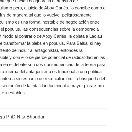
ente que Laclau no ignora la dimensión de
ulismo pero, a juicio de Aboy Carlés, lo concibe como el
ulus de manera tal que lo vuelve “peligrosamente
populismo es una forma inestable de negociación entre
 el populus, las consecuencias sobre la democracia
n modo al contrario de Aboy Carlés, le objeta a Laclau
 de transformar la plebs en populus. Para Balsa, si hay
tento de incluir al antagonista), entonces la
ble y con ello se pierde potencial de radicalidad en las
a en el debate son dos consecuencias de la teoría para
era interna del antagonismo es funcional a una política
a interna sin espacio de reconciliación. La búsqueda del
sentación de la totalidad funcional a mayor pluralismo.
 e inestables.
ja PhD Nita Bhandari