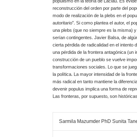
populismo en la teoría de Laclau. Es evid
reconstrucción del orden por parte del pop
modo de realización de la plebs en el pop
autoritario”. Si como plantea el autor, el 
una plebs (que no siempre es la misma) y
serían contingentes. Javier Balsa, de algú
cierta pérdida de radicalidad en el intento
una pérdida de la frontera antagónica (un in
construcción de un pueblo se vuelve imposi
transformaciones sociales. Lo que se jueg
la política. La mayor intensidad de la front
más radical en tanto mantiene la diferenci
devenir populus implica una forma de repre
Las fronteras, por supuesto, son históricas
Sarmila Mazumder PhD Sunita Tane