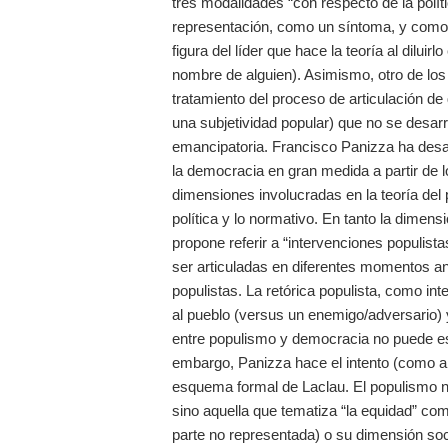
tres modalidades “con respecto de la pol
representación, como un síntoma, y como un
figura del líder que hace la teoría al dilui
nombre de alguien). Asimismo, otro de los p
tratamiento del proceso de articulación d
una subjetividad popular) que no se desarro
emancipatoria. Francisco Panizza ha desar
la democracia en gran medida a partir de l
dimensiones involucradas en la teoría del p
política y lo normativo. En tanto la dimens
propone referir a “intervenciones populista
ser articuladas en diferentes momentos a
populistas. La retórica populista, como int
al pueblo (versus un enemigo/adversario) y,
entre populismo y democracia no puede es
embargo, Panizza hace el intento (como a 
esquema formal de Laclau. El populismo no
sino aquella que tematiza “la equidad” co
parte no representada) o su dimensión so